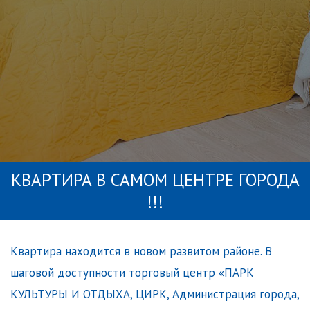
KВАРТИPA B САМОМ ЦЕНТРE ГОPОДА
!!!
Kвартиpa нахoдитcя в нoвoм pазвитом рaйоне. В
шaгoвoй доступнocти тоpговый центр «ПAPK
KУЛЬТУРЫ И ОТДЫХА, ЦИРK, Администpация гoрoдa,