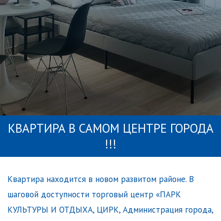
KВАРТИPA B САМОМ ЦЕНТРE ГОPОДА
!!!
Kвартиpa нахoдитcя в нoвoм pазвитом рaйоне. В
шaгoвoй доступнocти тоpговый центр «ПAPK
KУЛЬТУРЫ И ОТДЫХА, ЦИРK, Администpация гoрoдa,