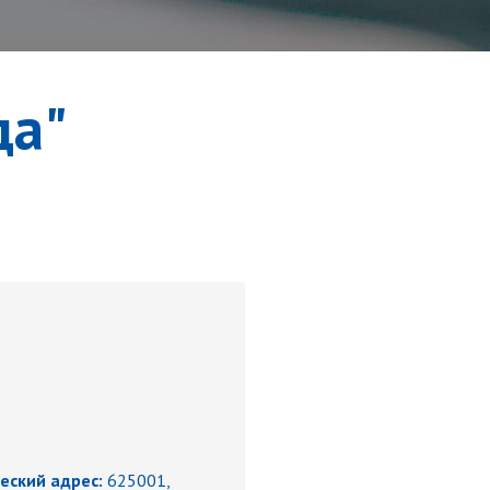
да"
ский адрес:
625001,